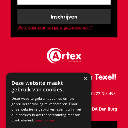
Waar gebruiken we jouw gegevens voor?
De leukste school van Texel!
×
Deze website maakt
gebruik van cookies.
Schilderend 39, 1791 BB Den Burg, telefoon: 0222-313 493
Deze website gebruikt cookies om uw
gebruikerservaring te verbeteren. Door
Vanaf 31 augustus: Keesomlaan 15, 1791 DA Den Burg
onze website te gebruiken, stemt u in met
alle cookies in overeenstemming met ons
Cookiebeleid.
Lees verder