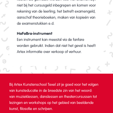
niet bij het cursusgeld inbegrepen en komen voor
rekening van de leerling; het betreft examengeld,
aanschaf theorieboeken, maken van kopieën van
de examenstukken e.d.
HaFaBra-instrument
Een instrument kan meestal via de fanfare
worden gebruikt. Indien dat niet het geval is heeft
Artex informatie over verkoop of verhuur.
Bij Artex Kunstenschool Texel zit je goed voor het volgen
van kunsteducatie in de breedste zin van het woord:
van muzieklessen, danslessen en theatercursussen tot
lezingen en workshops op het gebied van beeldende
kunst, filosofie en schrijven.