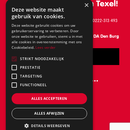
De leukste school van Texel!
×
Deze website maakt
gebruik van cookies.
Schilderend 39, 1791 BB Den Burg, telefoon: 0222-313 493
Deze website gebruikt cookies om uw
gebruikerservaring te verbeteren. Door
Vanaf 31 augustus: Keesomlaan 15, 1791 DA Den Burg
onze website te gebruiken, stemt u in met
alle cookies in overeenstemming met ons
Cookiebeleid.
Lees verder
Bel
STRIKT NOODZAKELIJK
PRESTATIE
Volg ons ook op...
TARGETING
FUNCTIONEEL
ALLES ACCEPTEREN
ALLES AFWIJZEN
DETAILS WEERGEVEN