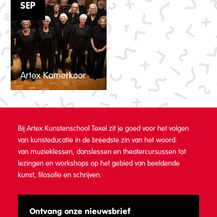
SEP
Artex Kamerkoor
Bij Artex Kunstenschool Texel zit je goed voor het volgen
van kunsteducatie in de breedste zin van het woord:
van muzieklessen, danslessen en theatercursussen tot
lezingen en workshops op het gebied van beeldende
kunst, filosofie en schrijven.
Ontvang onze nieuwsbrief