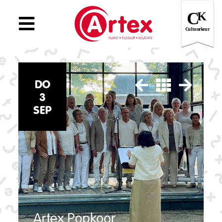
DO
3
SEP
Artex Popkoor