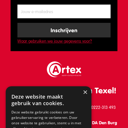
Waar gebruiken we jouw gegevens voor?
De leukste school van Texel!
×
Deze website maakt
gebruik van cookies.
Schilderend 39, 1791 BB Den Burg, telefoon: 0222-313 493
Deze website gebruikt cookies om uw
gebruikerservaring te verbeteren. Door
Vanaf 31 augustus: Keesomlaan 15, 1791 DA Den Burg
onze website te gebruiken, stemt u in met