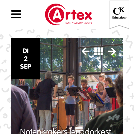
DI
2
SEP
Notenkrakers jeugdorkest