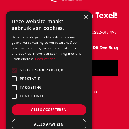
De leukste school van Texel!
×
Deze website maakt
gebruik van cookies.
Schilderend 39, 1791 BB Den Burg, telefoon: 0222-313 493
Deze website gebruikt cookies om uw
gebruikerservaring te verbeteren. Door
Vanaf 31 augustus: Keesomlaan 15, 1791 DA Den Burg
onze website te gebruiken, stemt u in met
alle cookies in overeenstemming met ons
Cookiebeleid.
Lees verder
Bel
STRIKT NOODZAKELIJK
PRESTATIE
Volg ons ook op...
TARGETING
FUNCTIONEEL
ALLES ACCEPTEREN
ALLES AFWIJZEN