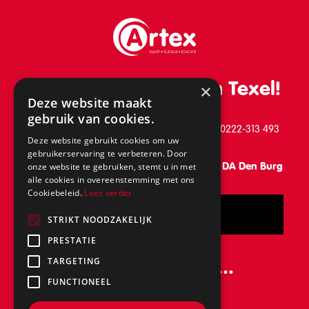
De leukste school van Texel!
×
Deze website maakt
gebruik van cookies.
Schilderend 39, 1791 BB Den Burg, telefoon: 0222-313 493
Deze website gebruikt cookies om uw
gebruikerservaring te verbeteren. Door
Vanaf 31 augustus: Keesomlaan 15, 1791 DA Den Burg
onze website te gebruiken, stemt u in met
alle cookies in overeenstemming met ons
Cookiebeleid.
Lees verder
Bel
STRIKT NOODZAKELIJK
PRESTATIE
Volg ons ook op...
TARGETING
FUNCTIONEEL