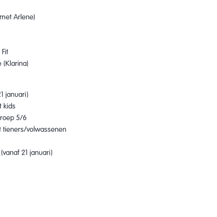
)
(met Arlene)
Fit
 (Klarina)
1 januari)
t kids
groep 5/6
et tieners/volwassenen
(vanaf 21 januari)