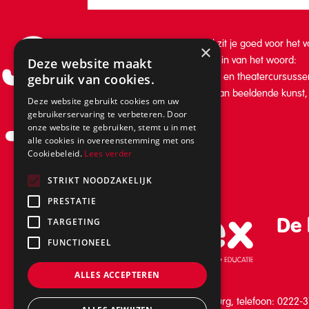
Info
Bij Artex Kunstenschool Texel zit je goed voor het 
×
kunsteducatie in de breedste zin van het woord:
Deze website maakt
van muzieklessen, danslessen en theatercursussen
gebruik van cookies.
en workshops op het gebied van beeldende kunst, f
Deze website gebruikt cookies om uw
schrijven.
gebruikerservaring te verbeteren. Door
onze website te gebruiken, stemt u in met
alle cookies in overeenstemming met ons
Cookiebeleid.
Lees verder
STRIKT NOODZAKELIJK
PRESTATIE
De 
TARGETING
FUNCTIONEEL
ALLES ACCEPTEREN
Schilderend 39, 1791 BB Den Burg, telefoon: 0222-