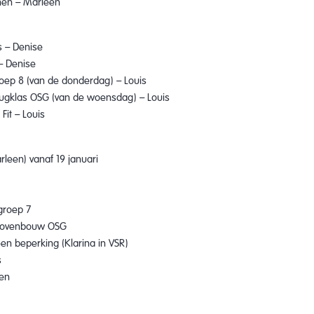
nen – Marleen
es – Denise
 – Denise
groep 8 (van de donderdag) – Louis
brugklas OSG (van de woensdag) – Louis
Fit – Louis
rleen) vanaf 19 januari
 groep 7
e Bovenbouw OSG
en beperking (Klarina in VSR)
s
nen