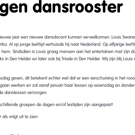
ngen dansrooster
t nieuwe jaar een nieuwe dansdocent kunnen verwelkomen: Louis Swane
ika. Al op jonge leeftijd verhuisde hij naar Nederland. Op elfjarige leef
or hem. Sindsdien is Louis graag mensen aan het entertainen met zijn d
Niks in Den Helder en later ook bij Triade in Den Helder. Wij zijn blij Lou
sdag geven, dit betekent echter wel dat er een verschuiving in het roos
er gaan werken en zal vanaf januari haar lessen op woensdag en don
g de danslessen verzorgen.
rschillende groepen de dagen en/of lestijden zijn aangepast!
ls volgt uit te zien: