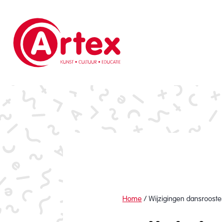
Home
/
Wijzigingen dansrooste