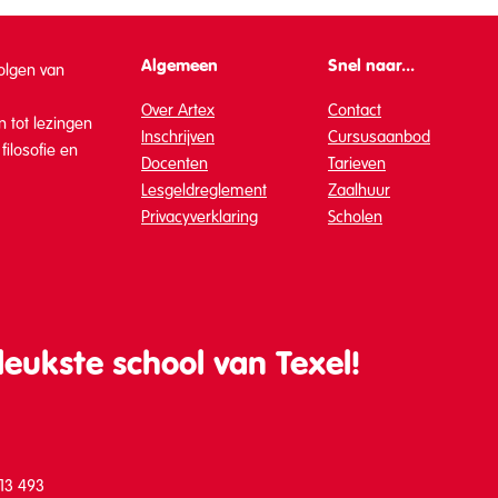
Algemeen
Snel naar...
volgen van
Over Artex
Contact
 tot lezingen
Inschrijven
Cursusaanbod
ilosofie en
Docenten
Tarieven
Lesgeldreglement
Zaalhuur
Privacyverklaring
Scholen
leukste school van Texel!
313 493