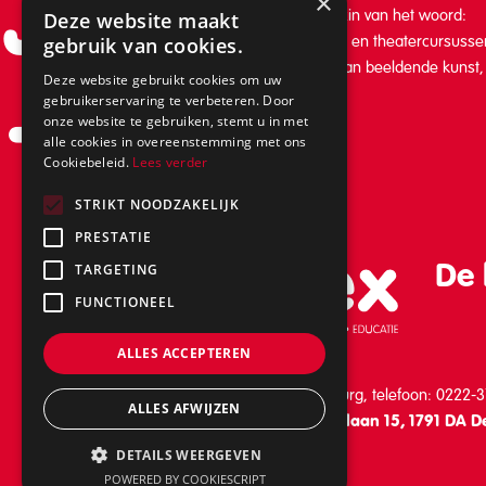
Info
×
kunsteducatie in de breedste zin van het woord:
Deze website maakt
van muzieklessen, danslessen en theatercursussen
gebruik van cookies.
en workshops op het gebied van beeldende kunst, f
Deze website gebruikt cookies om uw
schrijven.
gebruikerservaring te verbeteren. Door
onze website te gebruiken, stemt u in met
alle cookies in overeenstemming met ons
Cookiebeleid.
Lees verder
STRIKT NOODZAKELIJK
PRESTATIE
De 
TARGETING
FUNCTIONEEL
ALLES ACCEPTEREN
Schilderend 39, 1791 BB Den Burg, telefoon: 0222-
ALLES AFWIJZEN
Vanaf 31 augustus: Keesomlaan 15, 1791 DA D
DETAILS WEERGEVEN
POWERED BY COOKIESCRIPT