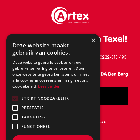
De leukste school van Texel!
×
Deze website maakt
gebruik van cookies.
Schilderend 39, 1791 BB Den Burg, telefoon: 0222-313 493
Deze website gebruikt cookies om uw
gebruikerservaring te verbeteren. Door
Vanaf 31 augustus: Keesomlaan 15, 1791 DA Den Burg
onze website te gebruiken, stemt u in met
alle cookies in overeenstemming met ons
Cookiebeleid.
Lees verder
Bel
STRIKT NOODZAKELIJK
PRESTATIE
Volg ons ook op...
TARGETING
FUNCTIONEEL