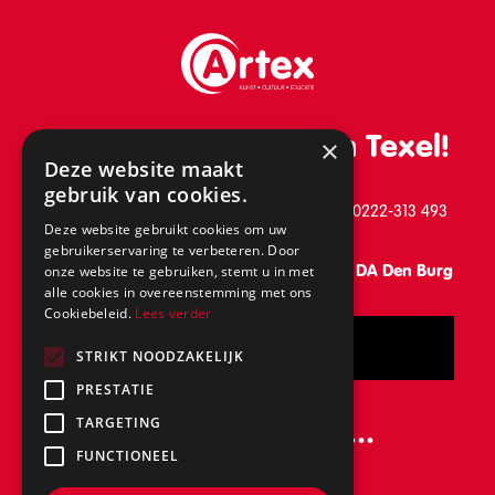
De leukste school van Texel!
×
Deze website maakt
gebruik van cookies.
Schilderend 39, 1791 BB Den Burg, telefoon: 0222-313 493
Deze website gebruikt cookies om uw
gebruikerservaring te verbeteren. Door
Vanaf 31 augustus: Keesomlaan 15, 1791 DA Den Burg
onze website te gebruiken, stemt u in met
alle cookies in overeenstemming met ons
Cookiebeleid.
Lees verder
Bel
STRIKT NOODZAKELIJK
PRESTATIE
Volg ons ook op...
TARGETING
FUNCTIONEEL