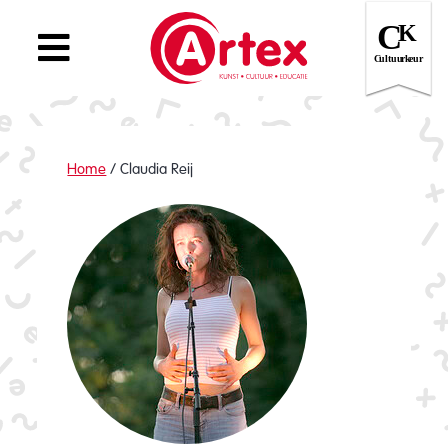
Home
/
Claudia Reij