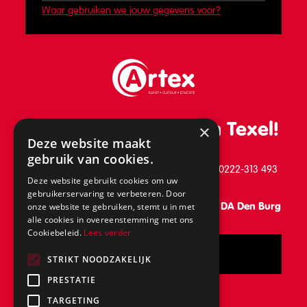
Waar gebruiken we jouw gegevens voor?
De leukste school van Texel!
×
Deze website maakt
gebruik van cookies.
Schilderend 39, 1791 BB Den Burg, telefoon: 0222-313 493
Deze website gebruikt cookies om uw
gebruikerservaring te verbeteren. Door
Vanaf 31 augustus: Keesomlaan 15, 1791 DA Den Burg
onze website te gebruiken, stemt u in met
alle cookies in overeenstemming met ons
Cookiebeleid.
Lees verder
Bel
STRIKT NOODZAKELIJK
PRESTATIE
Volg ons ook op...
TARGETING