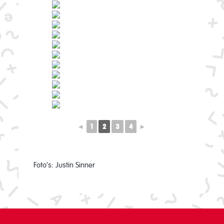
◄
1
2
3
4
►
Foto’s: Justin Sinner