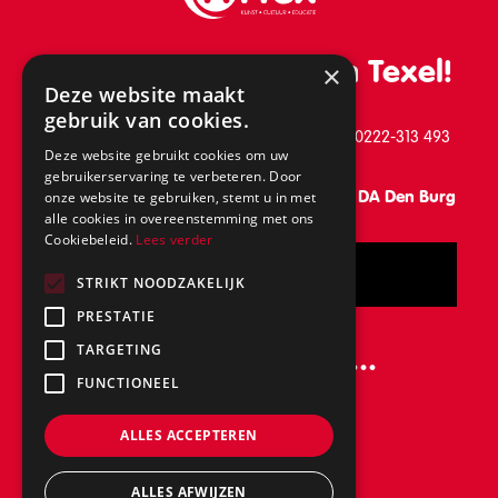
De leukste school van Texel!
×
Deze website maakt
gebruik van cookies.
Schilderend 39, 1791 BB Den Burg, telefoon: 0222-313 493
Deze website gebruikt cookies om uw
gebruikerservaring te verbeteren. Door
Vanaf 31 augustus: Keesomlaan 15, 1791 DA Den Burg
onze website te gebruiken, stemt u in met
alle cookies in overeenstemming met ons
Cookiebeleid.
Lees verder
Bel
STRIKT NOODZAKELIJK
PRESTATIE
Volg ons ook op...
TARGETING
FUNCTIONEEL
ALLES ACCEPTEREN
ALLES AFWIJZEN