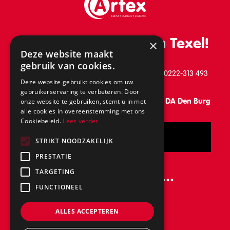
De leukste school van Texel!
×
Deze website maakt
gebruik van cookies.
Schilderend 39, 1791 BB Den Burg, telefoon: 0222-313 493
Deze website gebruikt cookies om uw
gebruikerservaring te verbeteren. Door
Vanaf 31 augustus: Keesomlaan 15, 1791 DA Den Burg
onze website te gebruiken, stemt u in met
alle cookies in overeenstemming met ons
Cookiebeleid.
Lees verder
Bel
STRIKT NOODZAKELIJK
PRESTATIE
Volg ons ook op...
TARGETING
FUNCTIONEEL
ALLES ACCEPTEREN